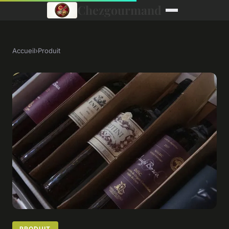
Chezgourmand
Accueil
›
Produit
PRODUIT