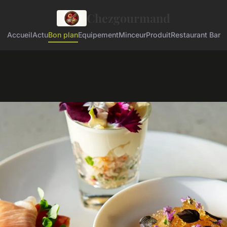
Chezgourmand
Accueil
Actu
Bon plan
Equipement
Minceur
Produit
Restaurant Bar