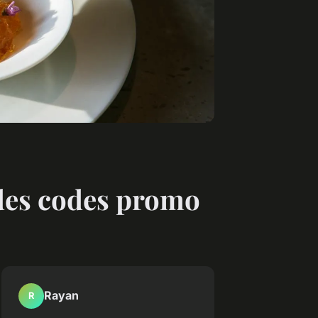
 des codes promo
Rayan
R