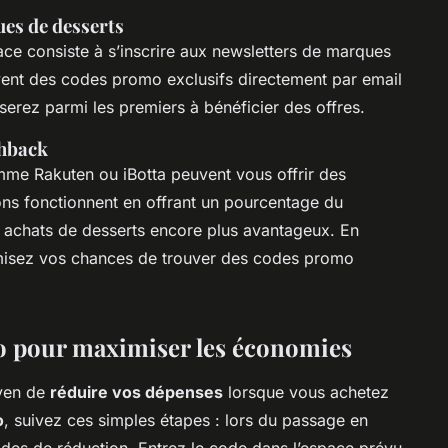
ues de desserts
ace consiste à s’inscrire aux newsletters de marques
ent des codes promo exclusifs directement par email
serez parmi les premiers à bénéficier des offres.
shback
me Rakuten ou iBotta peuvent vous offrir des
ons fonctionnent en offrant un pourcentage du
 achats de desserts encore plus avantageux. En
imisez vos chances de trouver des codes promo
mo pour maximiser les économies
yen de
réduire vos dépenses
lorsque vous achetez
o
, suivez ces simples étapes : lors du passage en
odes de réduction. Entrez le code dans l’espace prévu